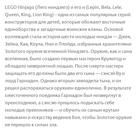
LEGO Ninjago (Лего ниндзяго) и его и (Lepin, Bela, Lele,
Queen, King, Lion King) – одна из самых популярных серий
конструкторов для детей, которые обожают восточные
единоборства и загадочные воинские кланы. Основой
коллекций стала история шести молодых ниндзя — Джея,
Зейна, Кая, Коула, Нии и Ллойда, избранных хранителями
Золотого оружия вселенной Ниндзяго. Оружие, как и сама
вселенная, было создано первым мастером Кружитцу и
обладало невероятной мощью. После смерти мастера
защищать его должны были два его сына — сэнсэй Ву и
лорд Гармадон. Однако вторым завладела тьма, и он
решил распоряжаться оружием единолично. В результате
ожесточенного поединка Гармадон был низвергнут в
преисподнюю, а сэнсэю пришлось подыскать себе
молодых преемников — и обучить их самым крутым
навыками и искусству ведения боя, чтобы Золотое оружие
не перешло к силам зла.