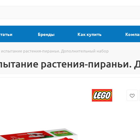
статьи
Бренды
Как купить
Компа
е испытание растения-пираньи. Дополнительный набор
спытание растения-пираньи.