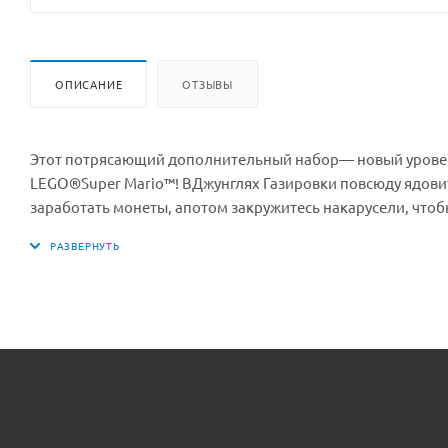
ОПИСАНИЕ
ОТЗЫВЫ
Этот потрясающий дополнительный набор— новый уровен
LEGO®Super Mario™! ВДжунглях Газировки повсюду ядовит
заработать монеты, апотом закружитесь накарусели, что
смонетами. Прыгните наних, пока некончилось время, ч
испытание растения-пираньи» (71382) позволяет детям 
ядовитых Джунглях Газировки, чтобы добавить кстартов
LEGO®знаменитых врагов Super Mario™— 2растения-пир
невходит вкомплект)..Содержит вращающуюся карусель, ч
Прыгните навсе три, пока некончилось время, чтобы полу
классным подарком надень рождения или другой праздник 
набор «Приключения вместе сМарио» (71360), необходимы
8см.вширину и16см.вглубину вбазовом виде. Его можно п
LEGO®Super Mario™.Вбесплатном приложении LEGO®Super