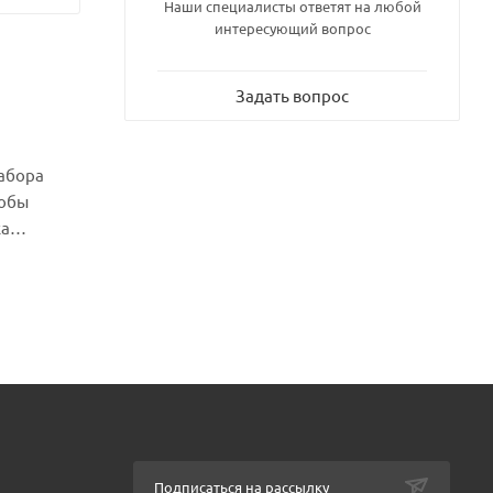
Наши специалисты ответят на любой
интересующий вопрос
Задать вопрос
абора
тобы
ка
дочное
иков
ка
смонетами.
й станет
овый
у,
рами
Подписаться на рассылку
различных