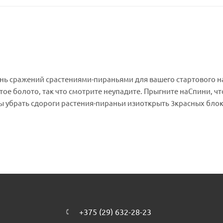
ь сражений срастениями-пираньями для вашего стартового н
ое болото, так что смотрите неупадите. Прыгните наСпини, ч
бы убрать сдороги растения-пираньи изиоткрыть 3красных бло
тобы получить огромную награду!Дополнительный набор «Зага
создавать испытания спрыжками икружением всобранных изкуб
ому набору LEGO®Super Mario™.Содержит игрушечные фигурки
аньи иСпини— которых должен победить Марио LEGO®(фигур
тобы убрать растения-пираньи сдороги, итри красных блока 
чить огромную награду.Этот игровой набор LEGO®из267 детале
для творческих детей ввозрасте от7лет, укоторых есть старт
й для интерактивной игры.Размеры модуля: более 9см.ввысот
ерестраивать или различным образом сочетать сдругими набо
+375 (29) 632-28-23
 Mario™ вынайдете инструкции посборке, вдохновение для 